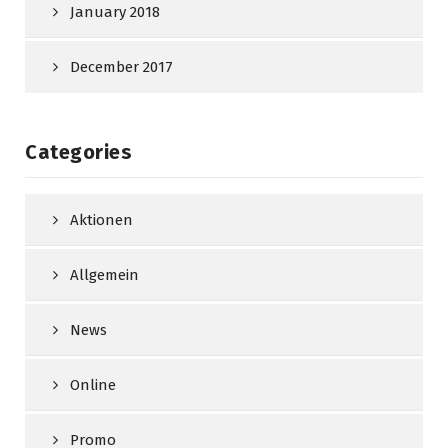
January 2018
December 2017
Categories
Aktionen
Allgemein
News
Online
Promo