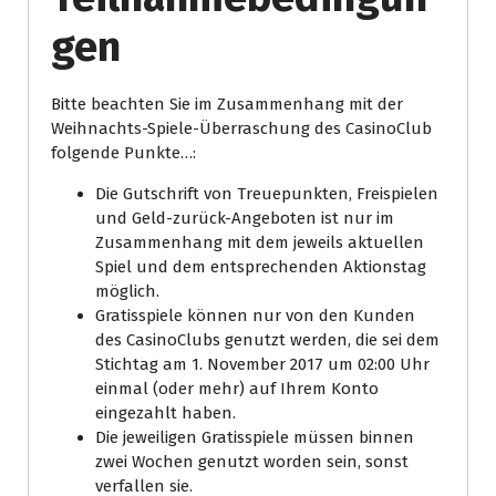
gen
Bitte beachten Sie im Zusammenhang mit der
Weihnachts-Spiele-Überraschung des CasinoClub
folgende Punkte…:
Die Gutschrift von Treuepunkten, Freispielen
und Geld-zurück-Angeboten ist nur im
Zusammenhang mit dem jeweils aktuellen
Spiel und dem entsprechenden Aktionstag
möglich.
Gratisspiele können nur von den Kunden
des CasinoClubs genutzt werden, die sei dem
Stichtag am 1. November 2017 um 02:00 Uhr
einmal (oder mehr) auf Ihrem Konto
eingezahlt haben.
Die jeweiligen Gratisspiele müssen binnen
zwei Wochen genutzt worden sein, sonst
verfallen sie.