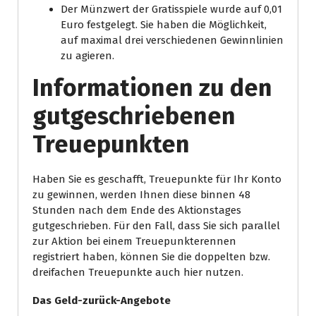
Der Münzwert der Gratisspiele wurde auf 0,01
Euro festgelegt. Sie haben die Möglichkeit,
auf maximal drei verschiedenen Gewinnlinien
zu agieren.
Informationen zu den
gutgeschriebenen
Treuepunkten
Haben Sie es geschafft, Treuepunkte für Ihr Konto
zu gewinnen, werden Ihnen diese binnen 48
Stunden nach dem Ende des Aktionstages
gutgeschrieben. Für den Fall, dass Sie sich parallel
zur Aktion bei einem Treuepunkterennen
registriert haben, können Sie die doppelten bzw.
dreifachen Treuepunkte auch hier nutzen.
Das Geld-zurück-Angebote