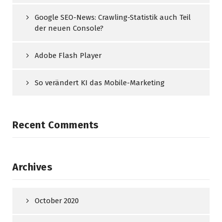
Google SEO-News: Crawling-Statistik auch Teil
der neuen Console?
Adobe Flash Player
So verändert KI das Mobile-Marketing
Recent Comments
Archives
October 2020