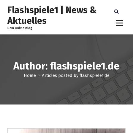
S
Flashspiele1 | News &
k
i
Aktuelles
p
t
Dein Online Blog
o
c
o
n
t
Author: flashspiele1.de
e
n
Home
>
Articles posted by flashspiele1.de
t